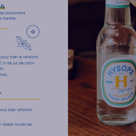
sh
 de concombre
de menthe
ur bien le rafraîchir.
 cl de jus de citron
il.
rais.
e.
our bien rafraichir
libérer toutes les