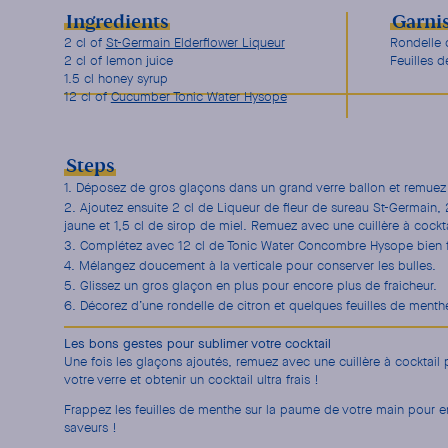
Ingredients
Garni
2 cl of
St-Germain Elderflower Liqueur
Rondelle
2 cl of lemon juice
Feuilles 
1.5 cl honey syrup
12 cl of
Cucumber Tonic Water Hysope
Steps
Déposez de gros glaçons dans un grand verre ballon et remuez po
Ajoutez ensuite 2 cl de Liqueur de fleur de sureau St-Germain, 2
jaune et 1,5 cl de sirop de miel. Remuez avec une cuillère à cockta
Complétez avec 12 cl de Tonic Water Concombre Hysope bien f
Mélangez doucement à la verticale pour conserver les bulles.
Glissez un gros glaçon en plus pour encore plus de fraicheur.
Décorez d’une rondelle de citron et quelques feuilles de menth
Les bons gestes pour sublimer votre cocktail
Une fois les glaçons ajoutés, remuez avec une cuillère à cocktail p
votre verre et obtenir un cocktail ultra frais !
Frappez les feuilles de menthe sur la paume de votre main pour en 
saveurs !