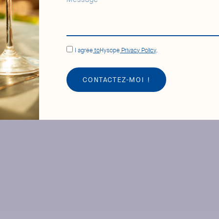
I agree
to
Hysope
Privacy Policy
.
CONTACTEZ-MOI !