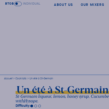
BTOB
INDIVIDUAL
ABOUT US
OUR MIXERS
Accueil
>
Cocktails
>
Un été à St-Germain
Un été à St-Germain
St-Germain liqueur, lemon, honey syrup, Cucumbe
withHysope.
Difficulty: