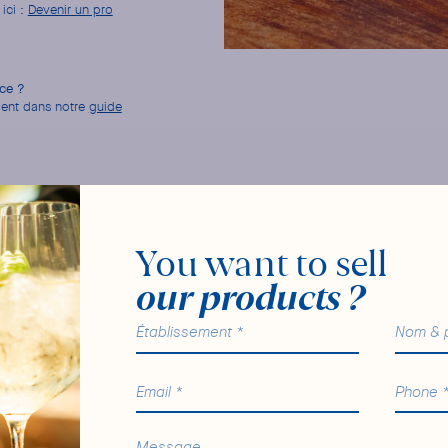
ici :
Devenir un pro
nce ?
dent dans notre
guide
You want to sell
our products ?