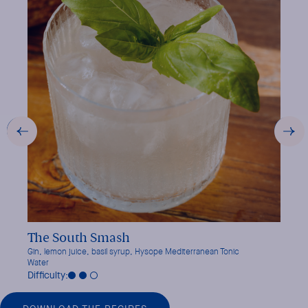
VIEW THE RECIPE
The South Smash
Rivi
Gin, lemon juice, basil syrup, Hysope Mediterranean Tonic
St-Germ
Water
Difficu
Difficulty: