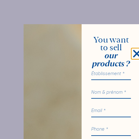
You want
to sell
our
products ?