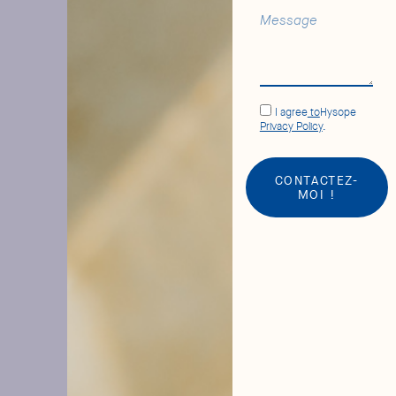
I agree
to
Hysope
Privacy Policy
.
CONTACTEZ-
MOI !