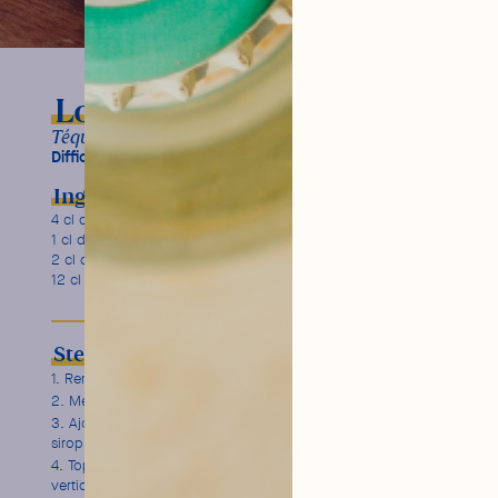
Long Margarita
Téquila, citron vert, Tonic Water Citron
Difficulty:
Ingredients
Garnish
4 cl de
Téquila
Citron jaune déshydraté
1 cl de sirop d’agave
2 cl de jus de citron vert
12 cl de
Tonic Water Citron
Steps
Remplissez
un verre highball
de gros glaçons.
Mélangez avec une cuillère à cocktail pour le refroidir.
Ajoutez 4 cl de Téquila, 2 cl de jus de citron vert et 1 cl de
sirop d’agave.
Toppez de 12 cl de Tonic Water Citron Hysope. Remuez
verticalement avec une barspoon