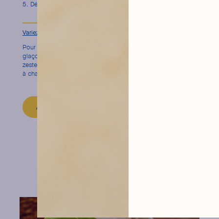
Décorez d’une tranche de citron jaune déshydraté
Variez les glaçons
pour plus de saveurs
Pour booster la fraîcheur de votre Tom Collins, utilisez des
glaçons faits maison avec un peu de jus de citron ou des
zestes. Ils fondront doucement, apportant une touche fruitée
à chaque gorgée.
ABOUT THE MIXER
ideas