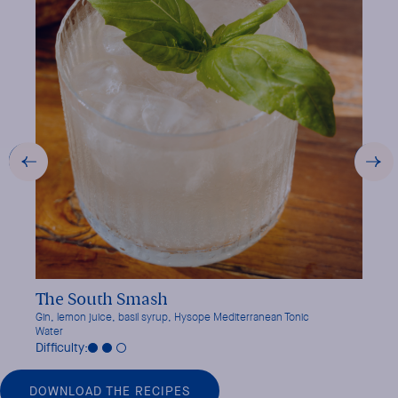
VIEW THE RECIPE
The South Smash
Rivi
Gin, lemon juice, basil syrup, Hysope Mediterranean Tonic
St-Germ
Water
Difficu
Difficulty:
DOWNLOAD THE RECIPES