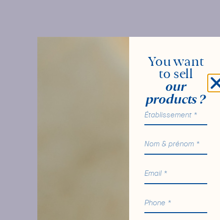
You want
to sell
our
products ?