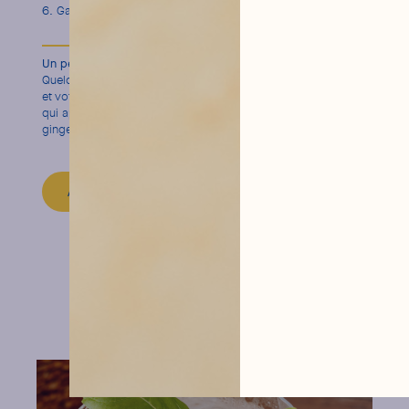
Garnissez d’un autre quartier de citron vert.
Un peu de citron vert pour plus de fraîcheur
Quelques gouttes de jus ou une fine tranche de citron vert,
et votre Whisky
Ginger
gagne en peps.
Une astuce simple
,
qui apporte juste ce qu’il faut d’acidité pour équilibrer le
gingembre et rafraîchir chaque gorgée.
ABOUT THE MIXER
ideas