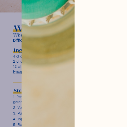
Whisky Lowball
Whisky, citron vert, Ginger Ale Délicate Hysope.
Difficulty:
Ingredients
Garnish
4 cl de
Whisky Laferté
Lime wedge
2 cl de jus de citron vert
12 cl de
Ginger Ale Délicate
Hysope
Steps
Remplissez un verre lowball de glaçons et remuez pour
garantir la fraicheur de votre cocktail.
Versez 4 cl de Whisky dans votre verre.
Puis le jus d’un quartier de citron vert et mélangez.
Toppez avec 12 cl de Ginger Ale Délicate.
Remuez verticalement avec une barspoon.