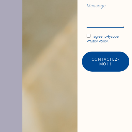
I agree
to
Hysope
Privacy Policy
.
CONTACTEZ-
MOI !