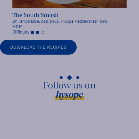
The South Smash
Rivi
Gin, lemon juice, basil syrup, Hysope Mediterranean Tonic
St-Germ
Water
Difficu
Difficulty:
DOWNLOAD THE RECIPES
hysope