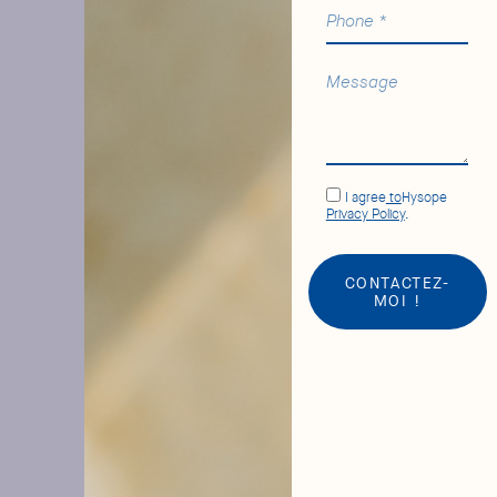
I agree
to
Hysope
Privacy Policy
.
CONTACTEZ-
MOI !