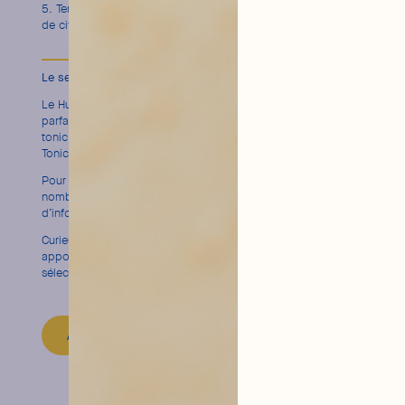
Terminez avec quelques feuilles de menthe et une rondelle
de citron vert pour la touche ultra fraîche.
Le secret d’un Hugo Spritz réussi
Le Hugo Spritz doit sa fraîcheur unique à la combinaison
parfaite entre la liqueur de fleur de sureau et la pétillance du
tonic. Choisir des produits français de qualité, comme notre
Tonic Concombre, sublime ce classique moderne.
Pour en savoir plus sur les origines du Spritz et ses
nombreuses variations, notre
article dédié
est une mine
d’infos.
Curieux·se de découvrir d’autres liqueurs françaises qui
apportent du caractère à vos cocktails ? Jetez un œil à notre
sélection dans cet
article
.
ABOUT THE MIXER