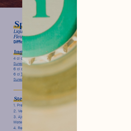
Spritz Sureau
Liqueur de Fleur de Sureau, Prosecco, Tonic Water
Fleur de Sureau
Difficulty:
Ingredients
Garnish
4 cl de
liqueur de Fleur de
Menthe et citron vert
Sureau
6 cl de Prosecco
6 cl
Tonic Water Fleur de
Sureau
Steps
Prenez un grand verre ballon rempli de glaçons.
Versez 4 cl de liqueur de fleur de sureau.
Ajoutez 6 cl de Prosecco bien frais, puis 6 cl de Tonic
Water Fleur de Sureau.
Remuez doucement, à la verticale, sans casser les bulles.