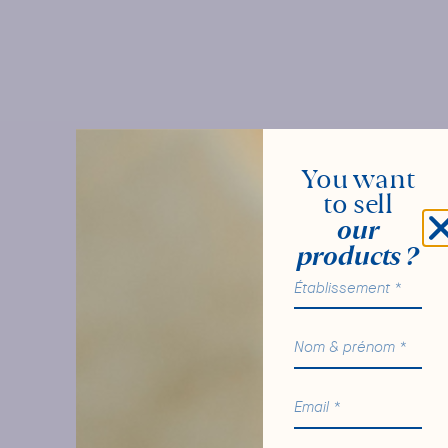
You want
to sell
our
products ?