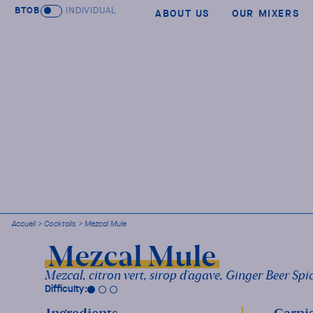
BTOB
INDIVIDUAL
ABOUT US
OUR MIXERS
Accueil
>
Cocktails
>
Mezcal Mule
Mezcal Mule
Mezcal, citron vert, sirop d’agave, Ginger Beer Spi
Difficulty: