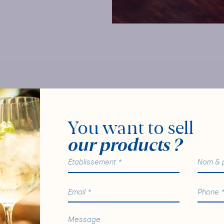
You want to sell
our products ?