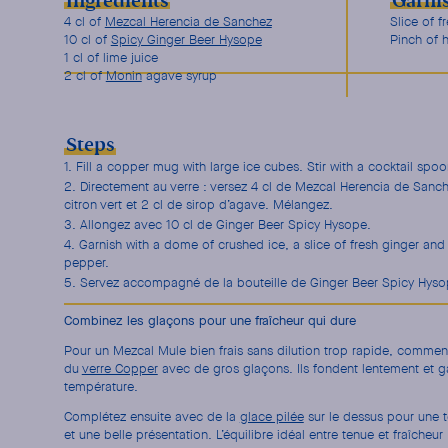
Ingredients
Garni
4 cl of
Mezcal Herencia de Sanchez
Slice of f
10 cl of
Spicy Ginger Beer Hysope
Pinch of 
1 cl of lime juice
2 cl of
Monin
agave syrup
Steps
Fill a copper mug with large ice cubes. Stir with a cocktail spoo
Directement au verre : versez 4 cl de Mezcal Herencia de Sanche
citron vert et 2 cl de sirop d’agave. Mélangez.
Allongez avec 10 cl de Ginger Beer Spicy Hysope.
Garnish with a dome of crushed ice, a slice of fresh ginger and 
pepper.
Servez accompagné de la bouteille de Ginger Beer Spicy Hyso
Combinez les glaçons pour une fraîcheur qui dure
Pour un Mezcal Mule bien frais sans dilution trop rapide, commen
du
verre Copper
avec de gros glaçons. Ils fondent lentement et ga
température.
Complétez ensuite avec de la
glace pilée
sur le dessus pour une te
et une belle présentation. L’équilibre idéal entre tenue et fraîcheur 