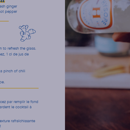
sh
resh ginger
hot pepper
n to refresh the glass.
z, 1 cl de jus de
a pinch of chili
pe.
cez par remplir le fond
rdent le cocktail à
xture rafraîchissante
!