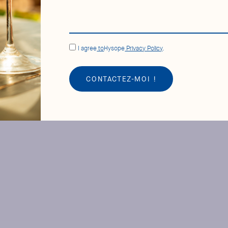
I agree
to
Hysope
Privacy Policy
.
CONTACTEZ-MOI !