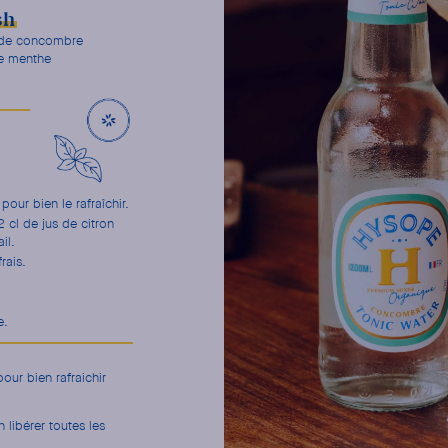
sh
 de concombre
de menthe
ur bien le rafraîchir.
 cl de jus de citron
il.
rais.
e.
our bien rafraichir
libérer toutes les