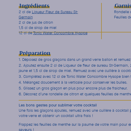
Ingrédients
Garni
2 cl de
Liqueur Fleur de Sureau St-
Rondelle
Germain
Feuilles 
2 cl de jus de citron
1,5 cl de sirop de miel
12 cl de
Tonic Water Concombre Hysope
Préparation
Déposez de gros glaçons dans un grand verre ballon et remuez po
Ajoutez ensuite 2 cl de Liqueur de fleur de sureau St-Germain, 2
jaune et 1,5 cl de sirop de miel. Remuez avec une cuillère à cockta
Complétez avec 12 cl de Tonic Water Concombre Hysope bien f
Mélangez doucement à la verticale pour conserver les bulles.
Glissez un gros glaçon en plus pour encore plus de fraicheur.
Décorez d’une rondelle de citron et quelques feuilles de menth
Les bons gestes pour sublimer votre cocktail
Une fois les glaçons ajoutés, remuez avec une cuillère à cocktail p
votre verre et obtenir un cocktail ultra frais !
Frappez les feuilles de menthe sur la paume de votre main pour en 
saveurs !