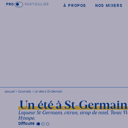
PRO
PARTICULIER
À PROPOS
NOS MIXERS
Accueil
>
Cocktails
>
Un été à St-Germain
Un été à St-Germain
Liqueur St-Germain, citron, sirop de miel, Tonic
Hysope.
Difficulté :