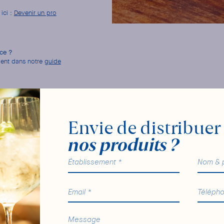
ici :
Devenir un pro
nce ?
dent dans notre
guide
Envie de distribuer
nos produits ?