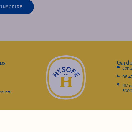
'INSCRIRE
lus
Gard
cont
05 4
197 r
3300
oducts
L’abus d’alcool est dangereux pour la santé. À consommer avec modération.