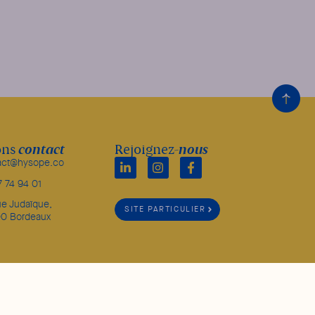
contact
-nous
ons
Rejoignez
act@hysope.co
7 74 94 01
ue Judaïque,
SITE PARTICULIER
0 Bordeaux
Mentions légales
Politique de gestion des cookies
Politique de confidentialité