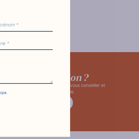
une question ?
 avez
à votre service pour vous répondre, vous conseiller et
us faire découvrir toute notre gamme.
ope.
CONTACTER
FAQ