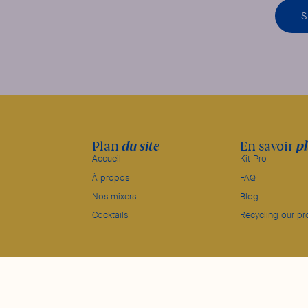
S
du site
p
Plan
En savoir
Accueil
Kit Pro
À propos
FAQ
Nos mixers
Blog
Cocktails
Recycling our pr
©HYSOPE - 2023