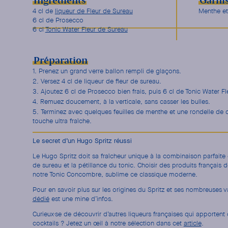
Ingrédients
Garni
4 cl de
liqueur de Fleur de Sureau
Menthe et 
6 cl de Prosecco
6 cl
Tonic Water Fleur de Sureau
Préparation
Prenez un grand verre ballon rempli de glaçons.
Versez 4 cl de liqueur de fleur de sureau.
Ajoutez 6 cl de Prosecco bien frais, puis 6 cl de Tonic Water F
Remuez doucement, à la verticale, sans casser les bulles.
Terminez avec quelques feuilles de menthe et une rondelle de ci
touche ultra fraîche.
Le secret d’un Hugo Spritz réussi
Le Hugo Spritz doit sa fraîcheur unique à la combinaison parfaite e
de sureau et la pétillance du tonic. Choisir des produits français
notre Tonic Concombre, sublime ce classique moderne.
Pour en savoir plus sur les origines du Spritz et ses nombreuses v
dédié
est une mine d’infos.
Curieux·se de découvrir d’autres liqueurs françaises qui apportent
cocktails ? Jetez un œil à notre sélection dans cet
article
.