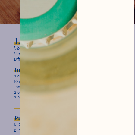
Le Philtre d’Amour
Vodka, sirop d’orgeat, feuilles de basilic, Tonic
Water Citron Hysope.
Difficulté :
Ingrédients
Garnish
4 cl de
Vodka Le Philtre
Rondelle de citron déshydraté
10 cl de
Tonic Water Citron
Hysope
2 cl de sirop d’orgeat
3 feuilles de basilic
Préparation
Remplissez un verre Collins de gros glaçons.
Mélangez avec une cuillère à cocktail pour rafraîchir le