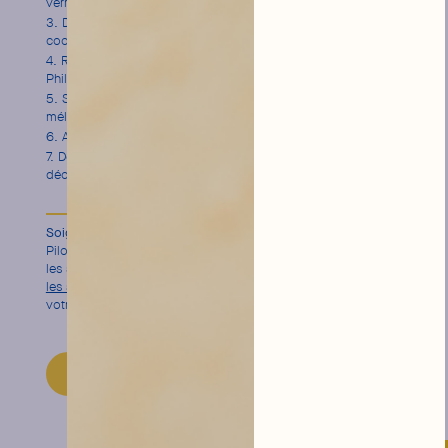
verre.
Dans un shaker, pilez les feuilles de basilic avec un pilon à
cocktail.
Remplissez-le de glaçons, puis versez 4 cl
de vodka
Le
Philtre et 2 cl de sirop d’orgeat.
Shakez ! À l’aide d’une passoire à cocktail, versez le
mélange dans le verre.
Allongez avec 10 cl de Tonic Water Citron Hysope.
Déposez une rondelle de citron jaune déshydraté en
décoration.
Soignez le pilonnage du basilic
Pilonnez doucement les feuilles de basilic pour en extraire
les saveurs sans les réduire en purée. Le bon dosage
libère
les arômes
frais, sans amertume, et donne de la subtilité à
votre cocktail.
DÉCOUVRIR LE MIXER