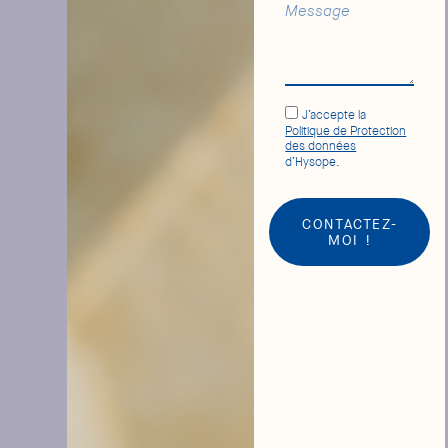
J’accepte la
Politique de Protection
des données
d’Hysope.
CONTACTEZ-
MOI !