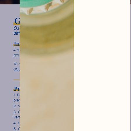
Gin Tonic No / Low
Ose n°1 Nighthawks, Tonic Water Original Hysope
Difficulté :
Ingrédients
Garnish
4 cl d’
Apéritif sans Alcool OSE
Tranche de citron
N°1 Nighthawks
Brin de romarin
12 cl de
Apéritif sans Alcool
OSE N°1 Nighthawks
Préparation
Dans un verre piscine, placer plusieurs gros glaçons pour
bien le refroidir.
Verser 4 cl de
OSE N°1 (Nighthawks)
.
Compléter avec 12 cl de
Tonic Water Original Hysope
.
Verser lentement pour préserver les bulles.
Mélanger doucement.
Garnir d’une tranche de citron ou pamplemousse et d’un