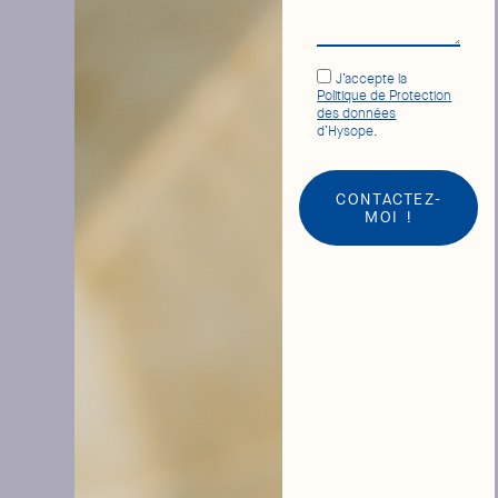
J’accepte la
Politique de Protection
des données
d’Hysope.
CONTACTEZ-
MOI !