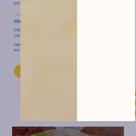
brin de romarin.
Alternative sans alcool
digne d’un grand
OSE N°1 offre une alternative élégante aux spiritueux
classiques : la structure d’un gin, sans alcool.
Idéal pour étoffer une
carte « no/low »
, avec une préparation
simple et un rendu premium.
DÉCOUVRIR LE MIXER
cocktails