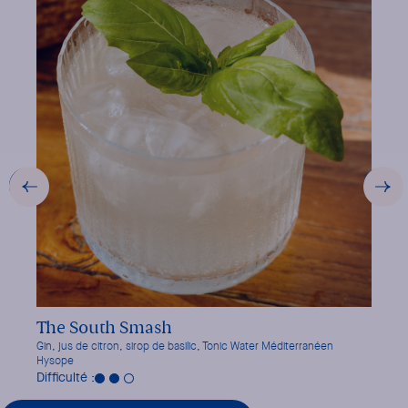
VOIR LA RECETTE
The South Smash
Rivi
Gin, jus de citron, sirop de basilic, Tonic Water Méditerranéen
St-Ger
Hysope
Difficu
Difficulté :