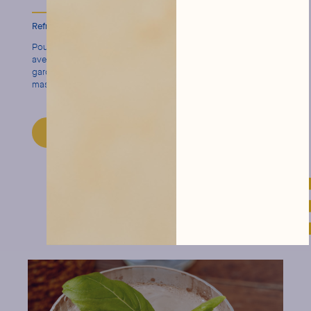
Refroidir sans noyer :
l’art du bon glaçon
Pour éviter que votre cocktail perde en intensité, servez-le
avec de gros glaçons bien froids. Ils fondront lentement,
gardant la boisson vive et structurée du début à la fin, sans
masquer les saveurs de la
Ginger Ale
ou du cognac
DÉCOUVRIR LE MIXER
cocktails