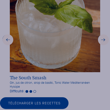
VOIR LA RECETTE
The South Smash
Rivi
Gin, jus de citron, sirop de basilic, Tonic Water Méditerranéen
St-Ger
Hysope
Difficu
Difficulté :
TÉLÉCHARGER LES RECETTES