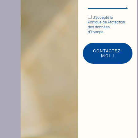
J’accepte la
Politique de Protection
des données
d’Hysope.
CONTACTEZ-
MOI !