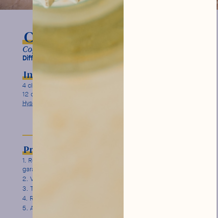
Cognac Ginger
Cognac, Ginger Ale Délicate Hysope.
Difficulté :
Ingrédients
Garnish
4 cl de
Cognac Braastad
Zeste de citron
12 cl de
Ginger Ale Délicate
Hysope
Préparation
Remplissez un verre highball de glaçons et remuez pour
garantir la fraicheur de votre cocktail.
Versez 4cl de Cognac Braastad.
Toppez avec 12 cl de Ginger Ale Délicate.
Remuez verticalement avec une barspoon.
Ajoutez un long zeste de citron jaune .