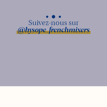
@hysope_frenchmixers