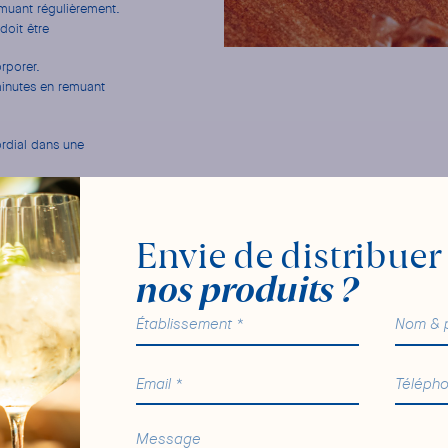
muant régulièrement.
doit être
rporer.
minutes en remuant
cordial dans une
Envie de distribuer
nos produits ?