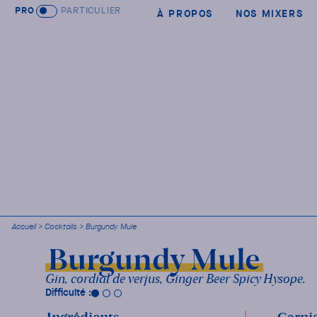
PRO
PARTICULIER
À PROPOS
NOS MIXERS
Accueil
>
Cocktails
>
Burgundy Mule
Burgundy Mule
Gin, cordial de verjus, Ginger Beer Spicy Hysope.
Difficulté :