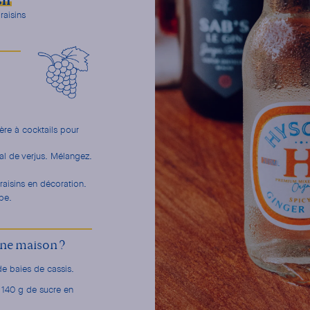
sh
raisins
ère à cocktails pour
al de verjus. Mélangez.
aisins en décoration.
pe.
ne maison ?
de baies de cassis.
 140 g de sucre en