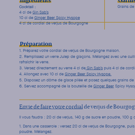
Ingrédients
Garni
Cocktail :
Grains de 
4 cl de
Gin Sab’s
10 cl de
Ginger Beer Spicy Hysope
4 cl de cordial de verjus de Bourgogne
Préparation
Préparez votre cordial de verjus de Bourgogne maison.
Remplissez un verre Julep de glaçons. Mélangez avec une cuill
rafraîchir le verre.
Versez directement au verre 4 cl de
Gin Sab’s
puis 4 cl de cordi
Allongez avec 10 cl de
Ginger Beer Spicy Hysope.
Disposez un dôme de glace pilée et posez quelques grains de r
Servez accompagné de la bouteille de
Ginger Beer
Spicy Hyso
Envie de faire votre cordial
de verjus de Bourgog
Il vous faudra : 20 cl de verjus, 140 g de sucre en poudre, 100 g 
Dans une casserole : versez 20 cl de verjus de Bourgogne, puis
poudre. Mélangez.