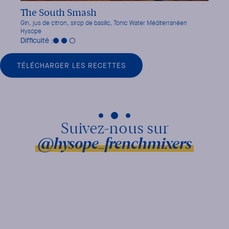
The South Smash
Rivi
Gin, jus de citron, sirop de basilic, Tonic Water Méditerranéen
St-Ger
Hysope
Difficu
Difficulté :
TÉLÉCHARGER LES RECETTES
@hysope_frenchmixers